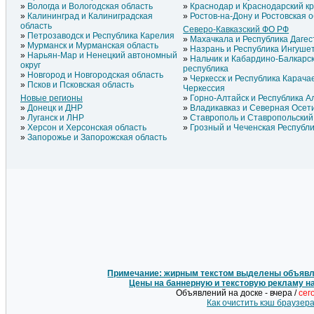
Вологда и Вологодская область
Краснодар и Краснодарский к
Калининград и Калиниградская
Ростов-на-Дону и Ростовская 
область
Северо-Кавказский ФО РФ
Петрозаводск и Республика Карелия
Махачкала и Республика Дагес
Мурманск и Мурманская область
Назрань и Республика Ингуше
Нарьян-Мар и Ненецкий автономный
Нальчик и Кабардино-Балкарс
округ
республика
Новгород и Новгородская область
Черкесск и Республика Карача
Псков и Псковская область
Черкессия
Новые регионы
Горно-Алтайск и Республика А
Донецк и ДНР
Владикавказ и Северная Осет
Луганск и ЛНР
Ставрополь и Ставропольский
Херсон и Херсонская область
Грозный и Чеченская Республ
Запорожье и Запорожская область
Примечание: жирным текстом выделены объявле
Цены на баннерную и текстовую рекламу н
Объявлений на доске - вчера /
сег
Как очистить кэш браузер