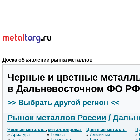
Доска объявлений рынка металлов
Черные и цветные металл
в Дальневосточном ФО РФ
>> Выбрать другой регион <<
Рынок металлов России
/ Даль
Черные металлы
,
металлопрокат
Цветные металлы
П
Арматура
Полоса
Алюминий
Балка
Проволока
Бронза