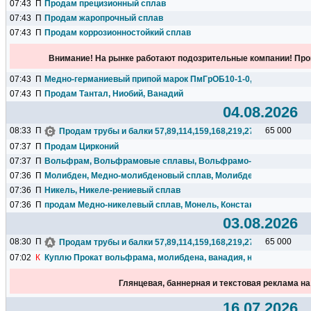
07:43
П
Продам прецизионный сплав
07:43
П
Продам жаропрочный сплав
07:43
П
Продам коррозионностойкий сплав
Внимание! На рынке работают подозрительные компании! Про
07:43
П
Медно-германиевый припой марок ПмГрОБ10-1-0,1; ПмГрН10-1,
07:43
П
Продам Тантал, Ниобий, Ванадий
04.08.2026
08:33
П
65 000
Продам трубы и балки 57,89,114,159,168,219,273,325,377,426.
07:37
П
Продам Цирконий
07:37
П
Вольфрам, Вольфрамовые сплавы, Вольфрамо-рениевые спла
07:36
П
Молибден, Медно-молибденовый сплав, Молибдено-рениевый 
07:36
П
Никель, Никеле-рениевый сплав
07:36
П
продам Медно-никелевый сплав, Монель, Константан.
03.08.2026
08:30
П
65 000
Продам трубы и балки 57,89,114,159,168,219,273,325,377,426.
07:02
К
Куплю Прокат вольфрама, молибдена, ванадия, ниобия, тантала
Глянцевая, баннерная и текстовая реклама н
16.07.2026