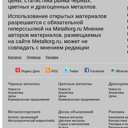
цены, статистика рынка черных,
цветных и драгоценных металлов.
Использование открытых материалов
разрешается с обязательной
гиперссылкой на Metaltorg.ru Мнение
авторов материалов, размещаемых
на сайте Metaltorg.ru, может не
совпадать с мнением редакции
Контакты
Подписка
Реклама
Яндекс-Дзен
RSS
Twitter
Facebook
ВКонтак
Черные металлы
Цветные металлы
Драгоцен
Новости
Новости
Новости
Аналитика
Аналитика
Аналитика
Цены
Цены
Цены
Коммерческие предложения
Коммерческие предложения
Металлоторговля
Доска объявлений
Реклама
Каталог организаций
Черные металлы
Баннерная р
Металлургический маркетплейс
Цветные металлы
Контекстные
Сырье и металлолом
Реклама в н
Услуги
Региональна