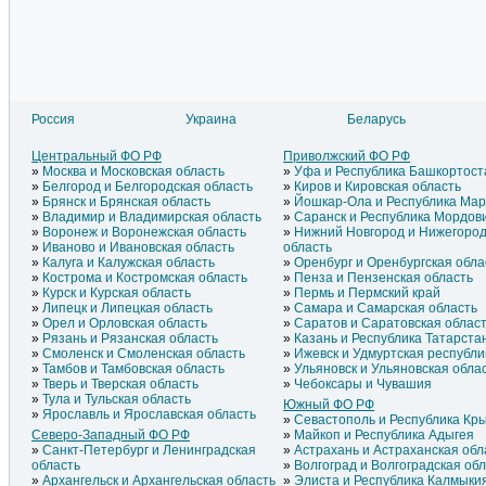
Россия
Украина
Беларусь
Литва
Азербайджан
Латвия
Армения
Центральный ФО РФ
Приволжский ФО РФ
Эстония
Греция
Москва и Московская область
Уфа и Республика Башкортост
Молдавия
Грузия
Белгород и Белгородская область
Киров и Кировская область
Брянск и Брянская область
Йошкар-Ола и Республика Ма
Владимир и Владимирская область
Саранск и Республика Мордов
Воронеж и Воронежская область
Нижний Новгород и Нижегород
Иваново и Ивановская область
область
Калуга и Калужская область
Оренбург и Оренбургская обла
Кострома и Костромская область
Пенза и Пензенская область
Курск и Курская область
Пермь и Пермский край
Липецк и Липецкая область
Самара и Самарская область
Орел и Орловская область
Саратов и Саратовская облас
Рязань и Рязанская область
Казань и Республика Татарста
Смоленск и Смоленская область
Ижевск и Удмуртская республи
Тамбов и Тамбовская область
Ульяновск и Ульяновская обла
Тверь и Тверская область
Чебоксары и Чувашия
Тула и Тульская область
Южный ФО РФ
Ярославль и Ярославская область
Севастополь и Республика Кр
Северо-Западный ФО РФ
Майкоп и Республика Адыгея
Санкт-Петербург и Ленинградская
Астрахань и Астраханская обл
область
Волгоград и Волгоградская об
Архангельск и Архангельская область
Элиста и Республика Калмыки