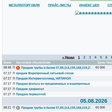
МЕТАЛЛОТОРГОВЛЯ
ПРАЙС-ЛИСТЫ
ИНДЕКС ЦЕН
СП
« Назад
1
2
3
4
5
6
Время
Заголовок объявления
Цена
Окр
08:46
П
65 000
Продам трубы и балки 57,89,114,159,168,219,273,325,377,426.
07:27
П
продам Жаропрочный литьевой сплав
07:27
П
Продам Интерметаллинд, НИТИНОЛ
07:27
П
Продаю фольгу из прецизионных и жаропрочных сплавов
07:27
П
Продам хровангал
07:27
П
Продаю пермаллой
05.08.2026
08:21
П
65 000
Продам трубы и балки 57,89,114,159,168,219,273,325,377,426.