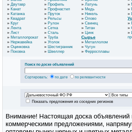
Двутавр
Профиль
Латунь
Канат
Профнастил
Медь
Катанка
Пруток
Никель
У
Квадрат
Рельсы
Олово
Круг
Рулон
Свинец
Лента
Сетка
Титан
Лист
Сталь
Цинк
Сырье
пр
Металлопрокат
Труба
Нержавейка
Уголок
Металлолом
Оцинковка
Шестигранник
Чугун
Поковка
Швеллер
Ферросплавы
Поиск по доске объявлений
Сортировать:
по дате
по релевантности
Показать предложения из соседних регионов
Внимание! Настоящая доска объявлений 
коммерческими предложениями, напряму
оптовому рынку черных и цветных метал